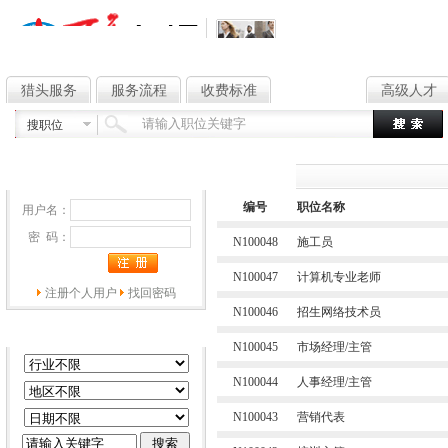
猎头服务
服务流程
收费标准
高薪职位
高级人才
搜职位
会员登录
高薪职位
编号
职位名称
用户名：
密 码：
N100048
施工员
N100047
计算机专业老师
注册个人用户
找回密码
N100046
招生网络技术员
职位搜索
N100045
市场经理/主管
N100044
人事经理/主管
N100043
营销代表