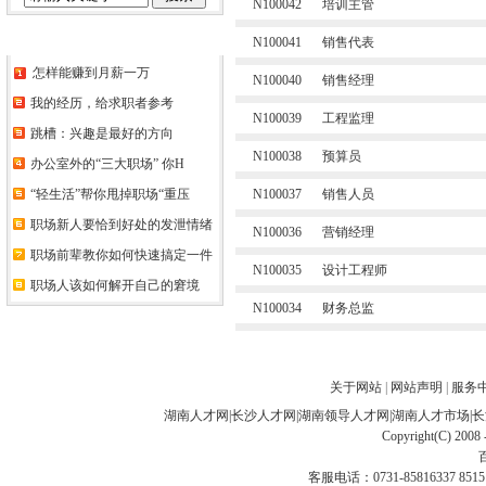
N100042
培训主管
猎头资讯
N100041
销售代表
怎样能赚到月薪一万
N100040
销售经理
我的经历，给求职者参考
N100039
工程监理
跳槽：兴趣是最好的方向
N100038
预算员
办公室外的“三大职场” 你H
“轻生活”帮你甩掉职场“重压
N100037
销售人员
职场新人要恰到好处的发泄情绪
N100036
营销经理
职场前辈教你如何快速搞定一件
N100035
设计工程师
职场人该如何解开自己的窘境
N100034
财务总监
关于网站
|
网站声明
|
服务
湖南人才网
|
长沙人才网
|
湖南领导人才网
|
湖南人才市场
|
长
Copyright(C) 2008 
客服电话：0731-85816337 85151