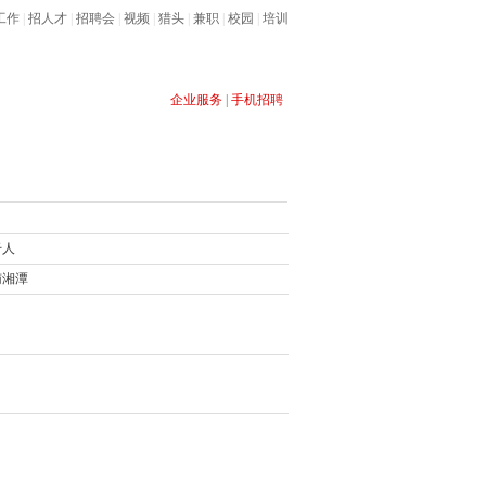
工作
|
招人才
|
招聘会
|
视频
|
猎头
|
兼职
|
校园
|
培训
企业服务
|
手机招聘
售经理
客服
软件
导购员
开发
网站
多媒体
业务
干人
南湘潭