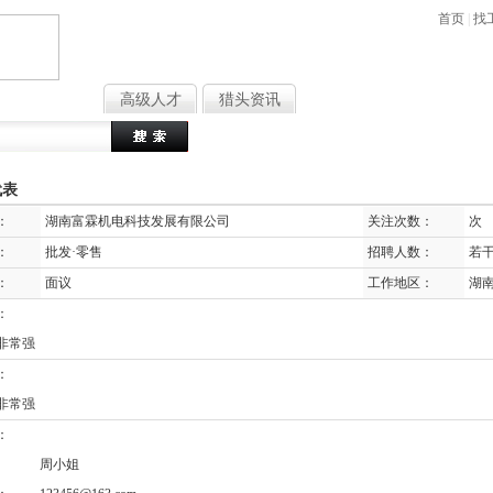
首页
|
找
高薪职位
高级人才
猎头资讯
热门搜索
：
文员
行政
销
代表
：
湖南富霖机电科技发展有限公司
关注次数：
次
：
批发·零售
招聘人数：
若
：
面议
工作地区：
湖
：
非常强
：
非常强
：
：
周小姐