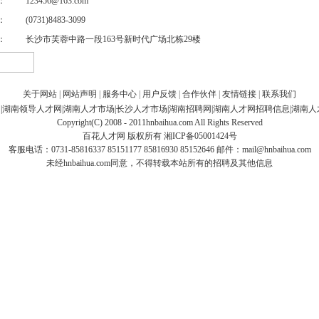
：
123456@163.com
：
(0731)8483-3099
：
长沙市芙蓉中路一段163号新时代广场北栋29楼
关于网站
|
网站声明
|
服务中心
|
用户反馈
|
合作伙伴
|
友情链接
|
联系我们
网
|
湖南领导人才网
|
湖南人才市场
|
长沙人才市场
|
湖南招聘网
|
湖南人才网招聘信息
|
湖南人
Copyright(C) 2008 - 2011hnbaihua.com All Rights Reserved
百花人才网
版权所有
湘ICP备05001424号
客服电话：0731-85816337 85151177 85816930 85152646 邮件：
mail@hnbaihua.com
未经hnbaihua.com同意，不得转载本站所有的招聘及其他信息