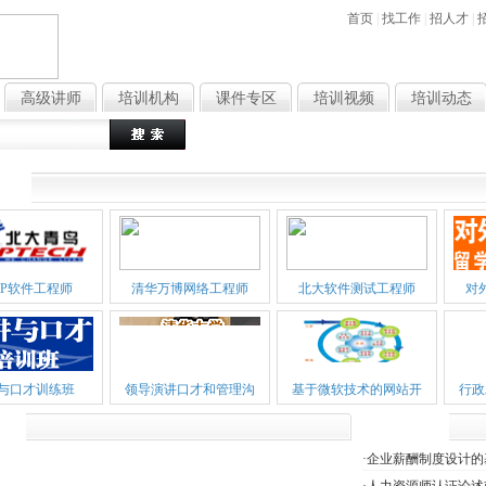
首页
|
找工作
|
招人才
|
高级讲师
培训机构
课件专区
培训视频
培训动态
热门搜索
：
文员
行政
销
程
CP软件工程师
清华万博网络工程师
北大软件测试工程师
对
与口才训练班
领导演讲口才和管理沟
基于微软技术的网站开
行政
构
课件推荐
·
企业薪酬制度设计的