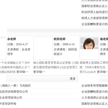
·
人力资源师认证论述
·
国家职业资格认证人
·
职业经理人如何进行
·
助理人力资源管理师
·
企业薪酬制度设计的
荐
余老师
欧阳老师
杨老
日期：2010-4-27
日期：2008-4-14
日期：2
主讲课程：企业管
主讲课程：组织流
主讲
理学
程设计
商学
一个企业都缺人才？为什
核心团队教育背景及认证资格: (1)国
梁能博士是国际工商
企业都有有问题的人才？
家注册管理咨询顾问 (2)企业管理工
授、EMBA课程主任
是难以找到优
更详细>>
更详细>>
里兰Loyola大
更详细>
构
|
更多
课件专区
（湖南八一桥）飞讯校区
·
企业财务管理视频教
信息培训有限责任公司
·
企业薪酬制度设计的
企业管理咨询公司
·
人力资源师认证论述
外语培训学校
·
国家职业资格认证人