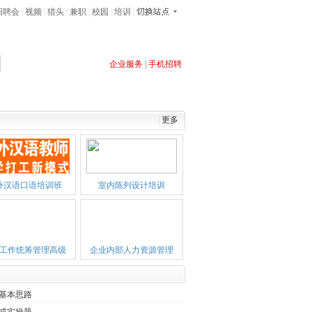
招聘会
|
视频
|
猎头
|
兼职
|
校园
|
培训
|
企业服务
|
手机招聘
售经理
客服
软件
导购员
开发
网站
多媒体
业务
|
更多
外汉语口语培训班
室内陈列设计培训
工作统筹管理高级
企业内部人力资源管理
基本思路