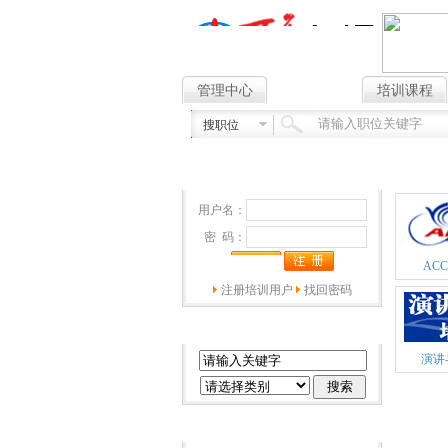
管理中心
培训充电
培训课程
搜职位
精品课
会员登录
用户名：
密 码：
·
ACCP软件工程师
AC
·
演讲口才和管理沟通培训班
注册培训用户
找回密码
·
清华万博网络工程师
·
北大软件测试工程师
课程搜索
·
对外汉语口语培训班
演讲
·
室内陈列设计培训
·
演讲与口才训练班
知名机
·
领导演讲口才和管理沟通培训班
最新课程
·
全国公共英语等级考试三级辅导班