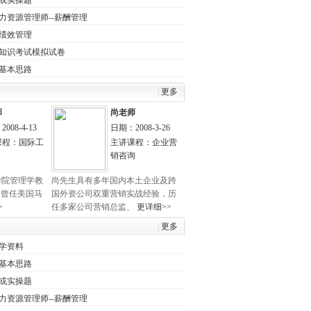
或实操题
力资源管理师--薪酬管理
绩效管理
知识考试模拟试卷
基本思路
|
更多
师
尚老师
008-4-13
日期：2008-3-26
课程：国际工
主讲课程：企业营
销咨询
学院管理学教
尚先生具有多年国内本土企业及跨
。曾任美国马
国外资公司双重营销实战经验，历
>
任多家公司营销总监、
更详细>>
|
更多
学资料
基本思路
或实操题
力资源管理师--薪酬管理