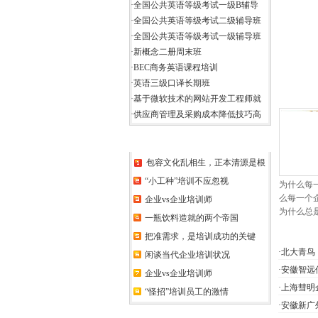
·
全国公共英语等级考试一级B辅导
·
全国公共英语等级考试二级辅导班
·
全国公共英语等级考试一级辅导班
·
新概念二册周末班
·
BEC商务英语课程培训
·
英语三级口译长期班
讲师推
·
基于微软技术的网站开发工程师就
·
供应商管理及采购成本降低技巧高
·
音乐美术专业中专/大专班
培训动态
·
计算机应用专业大专班
·
财务管理专业函授班
包容文化乱相生，正本清源是根
·
电子工程专业中专/培训班
“小工种”培训不应忽视
为什么每
·
机电一体化专业中专/大专班
么每一个
企业vs企业培训师
·
电子商务专业大专班
为什么总
一瓶饮料造就的两个帝国
·
市场营销和管理专业大专班
最新机
把准需求，是培训成功的关键
·
国际电子商务师招生简章
·
北大青鸟
·
TTT国际职业培训师培训
闲谈当代企业培训状况
·
安徽智远
·
成功商务谈判技巧与实务
企业vs企业培训师
·
优秀销售服务团队再造---门店
·
上海彗明
“怪招”培训员工的激情
·
客户关系管理师认证培训
·
安徽新广
·
高级文秘职业化训练