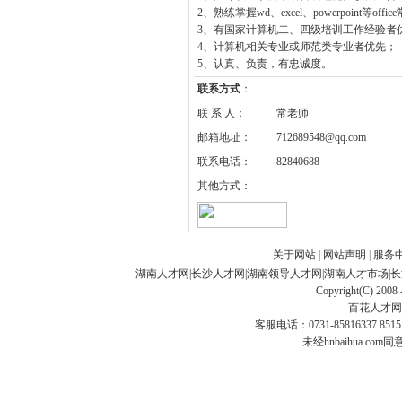
2、熟练掌握wd、excel、powerpoin
3、有国家计算机二、四级培训工作经验
4、计算机相关专业或师范类专业者优先；
5、认真、负责，有忠诚度。
联系方式
：
联 系 人：
常老师
邮箱地址：
712689548@qq.com
联系电话：
82840688
其他方式：
关于网站
|
网站声明
|
服务
湖南人才网
|
长沙人才网
|
湖南领导人才网
|
湖南人才市场
|
长
Copyright(C) 2008 
百花人才网
客服电话：0731-85816337 85151
未经hnbaihua.