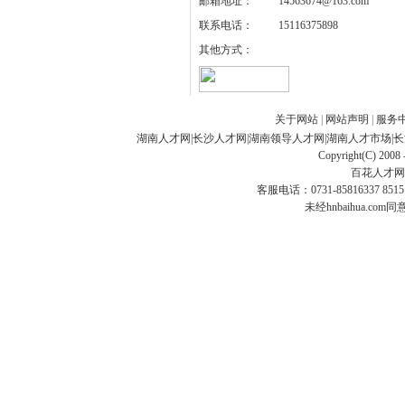
邮箱地址：
14563674@163.com
联系电话：
15116375898
其他方式：
关于网站
|
网站声明
|
服务
湖南人才网
|
长沙人才网
|
湖南领导人才网
|
湖南人才市场
|
长
Copyright(C) 2008 
百花人才网
客服电话：0731-85816337 85151
未经hnbaihua.