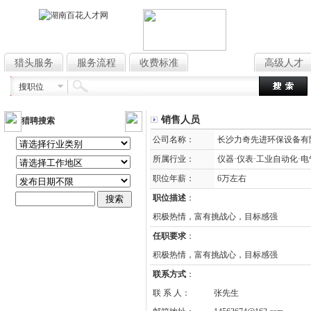
猎头服务
服务流程
收费标准
高薪职位
高级人才
搜职位
销售人员
猎聘搜索
公司名称：
长沙力奇先进环保设备有
所属行业：
仪器·仪表·工业自动化·电
职位年薪：
6万左右
职位描述
：
积极热情，富有挑战心，目标感强
任职要求
：
积极热情，富有挑战心，目标感强
联系方式
：
联 系 人：
张先生