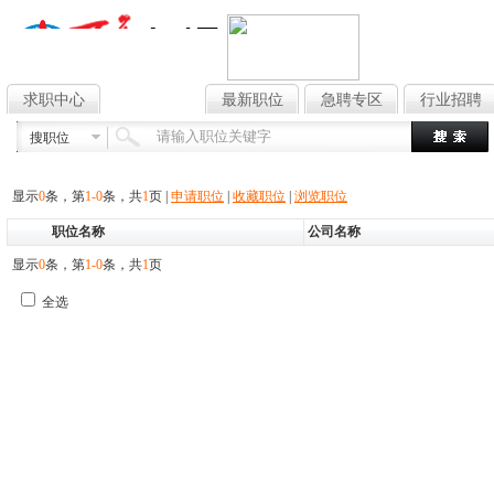
求职中心
找工作
最新职位
急聘专区
行业招聘
搜职位
显示
0
条，第
1-0
条，共
1
页
|
申请职位
|
收藏职位
|
浏览职位
职位名称
公司名称
显示
0
条，第
1-0
条，共
1
页
全选