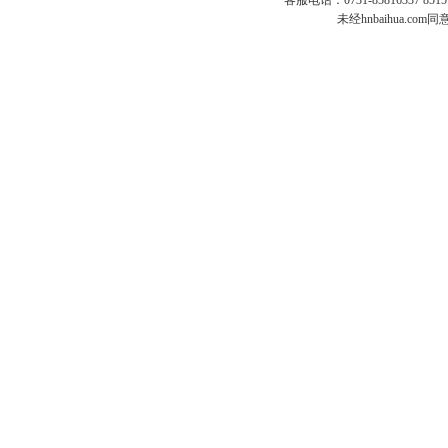
客服电话：0731-85816337 85151
未经hnbaihua.