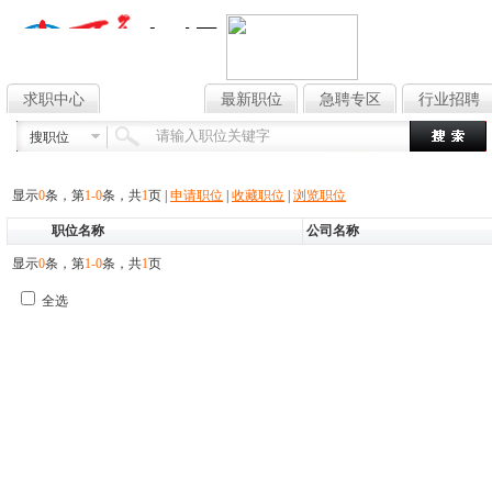
求职中心
找工作
最新职位
急聘专区
行业招聘
搜职位
显示
0
条，第
1-0
条，共
1
页
|
申请职位
|
收藏职位
|
浏览职位
职位名称
公司名称
显示
0
条，第
1-0
条，共
1
页
全选