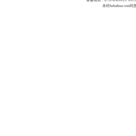
客服电话：0731-85816337 85151
未经hnbaihua.