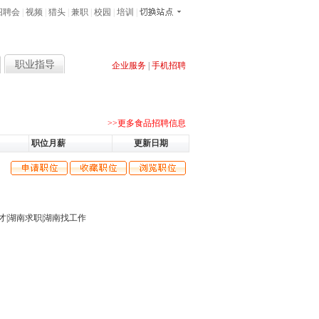
招聘会
|
视频
|
猎头
|
兼职
|
校园
|
培训
|
职业指导
企业服务
|
手机招聘
售经理
客服
软件
导购员
开发
网站
多媒体
业务
>>更多食品招聘信息
职位月薪
更新日期
才
|
湖南求职
|
湖南找工作