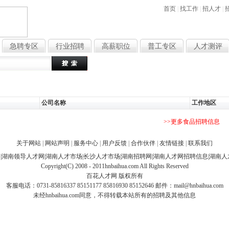
首页
|
找工作
|
招人才
|
急聘专区
行业招聘
高薪职位
普工专区
人才测评
热门搜索
：
文员
行政
销
公司名称
工作地区
>>更多食品招聘信息
关于网站
|
网站声明
|
服务中心
|
用户反馈
|
合作伙伴
|
友情链接
|
联系我们
网
|
湖南领导人才网
|
湖南人才市场
|
长沙人才市场
|
湖南招聘网
|
湖南人才网招聘信息
|
湖南人
Copyright(C) 2008 - 2011hnbaihua.com All Rights Reserved
百花人才网
版权所有
客服电话：0731-85816337 85151177 85816930 85152646 邮件：
mail@hnbaihua.com
未经hnbaihua.com同意，不得转载本站所有的招聘及其他信息