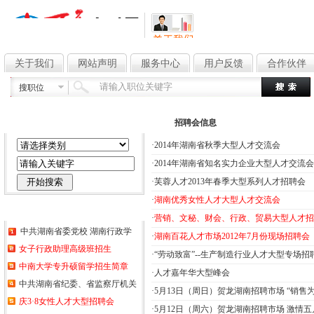
关于我们
网站声明
服务中心
用户反馈
合作伙伴
搜职位
文章搜索
招聘会信息
·
2014年湖南省秋季大型人才交流会
·
2014年湖南省知名实力企业大型人才交流会
·
芙蓉人才2013年春季大型系列人才招聘会
·
湖南优秀女性人才大型人才交流会
热门信息
·
营销、文秘、财会、行政、贸易大型人才招
中共湖南省委党校 湖南行政学
·
湖南百花人才市场2012年7月份现场招聘会
女子行政助理高级班招生
·
“劳动致富”--生产制造行业人才大型专场招
中南大学专升硕留学招生简章
·
人才嘉年华大型峰会
中共湖南省纪委、省监察厅机关
·
5月13日（周日）贺龙湖南招聘市场 “销售为
庆3·8女性人才大型招聘会
·
5月12日（周六）贺龙湖南招聘市场 激情五