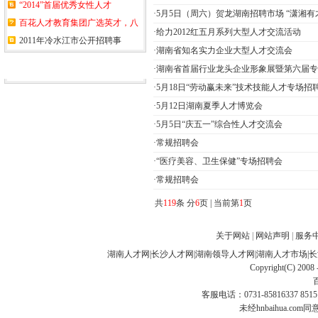
“2014”首届优秀女性人才
·
5月5日（周六）贺龙湖南招聘市场 “潇湘有
百花人才教育集团广选英才，八
·
给力2012红五月系列大型人才交流活动
2011年冷水江市公开招聘事
·
湖南省知名实力企业大型人才交流会
合作伙伴
·
湖南省首届行业龙头企业形象展暨第六届专
·
5月18日“劳动赢未来”技术技能人才专场招
·
5月12日湖南夏季人才博览会
·
5月5日“庆五一”综合性人才交流会
·
常规招聘会
·
“医疗美容、卫生保健”专场招聘会
·
常规招聘会
共
119
条 分
6
页 | 当前第
1
页
关于网站
|
网站声明
|
服务
湖南人才网
|
长沙人才网
|
湖南领导人才网
|
湖南人才市场
|
长
Copyright(C) 2008 
客服电话：0731-85816337 85151
未经hnbaihua.