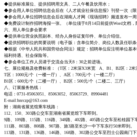
◆提供标准展位、提供招聘用文具、二人午餐及饮用水；
◆参会用人单位招聘信息会后在《人才就业社保信息报》刊登一次（限1
◆参会用人单位招聘信息会后在湖南人才网《现场招聘》频道发布一周
◆免费设计制作招聘海报一张。（单位须于8月14日前提供Word文档，限
六、用人单位参会要求
◆提供单位营业执照副本、经办人身份证复印件、单位介绍信。
◆提供招聘职位的简要说明（电子版：含单位简介、岗位人数及任职条
◆根据《中华人民共和国劳动合同法》规定：招聘单位应注明单位基本
福利待遇、社会保险等。
◆参会单位工作人员请于交流会当天8：30之前进场。
七、展位规格及收费标准：（T区：2米深X3米宽 A、B1、B2区：2米
T区：1000元/个（一楼一厅）、A区：700元/个（一楼二厅）
B1区：600元/个（二楼一厅）、B2区：500元/个（二楼二、三厅）
八、订展服务热线：
电话：0731-85063051、85063052、85063729、89904481
E-mail:
hnrczp@163.com
附：湖南省展览馆乘车线路：
112、150、303路公交车至湖南省展览馆下车即到。
9路、109路、115路、116路、348路、402路、405路公交车至松桂园
111路、803路、808路、907路、旅3路至长沙一中下车东行50米即到。
113路、131路、136路、146路、168路、302路公交车至烈士公园南门