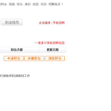
招聘会
|
视频
|
猎头
|
兼职
|
校园
|
培训
|
职业指导
企业服务
|
手机招聘
售经理
客服
软件
导购员
开发
网站
多媒体
业务
>>更多计算机招聘信息
职位月薪
更新日期
才
|
湖南求职
|
湖南找工作