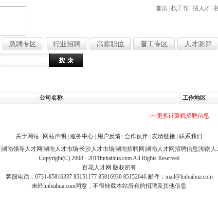
首页
|
找工作
|
招人才
|
急聘专区
行业招聘
高薪职位
普工专区
人才测评
热门搜索
：
文员
行政
销
公司名称
工作地区
>>更多计算机招聘信息
关于网站
|
网站声明
|
服务中心
|
用户反馈
|
合作伙伴
|
友情链接
|
联系我们
网
|
湖南领导人才网
|
湖南人才市场
|
长沙人才市场
|
湖南招聘网
|
湖南人才网招聘信息
|
湖南人
Copyright(C) 2008 - 2011hnbaihua.com All Rights Reserved
百花人才网
版权所有
客服电话：0731-85816337 85151177 85816930 85152646 邮件：
mail@hnbaihua.com
未经hnbaihua.com同意，不得转载本站所有的招聘及其他信息