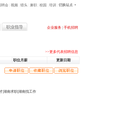
招聘会
|
视频
|
猎头
|
兼职
|
校园
|
培训
|
职业指导
企业服务
|
手机招聘
售经理
客服
软件
导购员
开发
网站
多媒体
业务
>>更多代表招聘信息
职位月薪
更新日期
才
|
湖南求职
|
湖南找工作