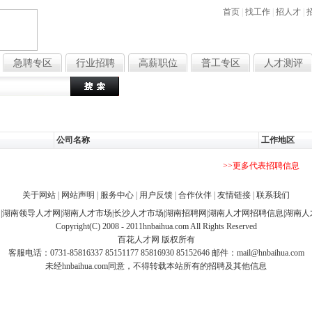
首页
|
找工作
|
招人才
|
急聘专区
行业招聘
高薪职位
普工专区
人才测评
热门搜索
：
文员
行政
销
公司名称
工作地区
>>更多代表招聘信息
关于网站
|
网站声明
|
服务中心
|
用户反馈
|
合作伙伴
|
友情链接
|
联系我们
网
|
湖南领导人才网
|
湖南人才市场
|
长沙人才市场
|
湖南招聘网
|
湖南人才网招聘信息
|
湖南人
Copyright(C) 2008 - 2011hnbaihua.com All Rights Reserved
百花人才网
版权所有
客服电话：0731-85816337 85151177 85816930 85152646 邮件：
mail@hnbaihua.com
未经hnbaihua.com同意，不得转载本站所有的招聘及其他信息