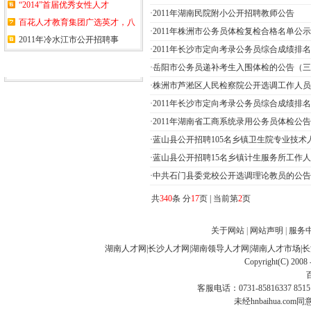
“2014”首届优秀女性人才
·
2011年湖南民院附小公开招聘教师公告
百花人才教育集团广选英才，八
·
2011年株洲市公务员体检复检合格名单公
2011年冷水江市公开招聘事
·
2011年长沙市定向考录公务员综合成绩排名(
合作伙伴
·
岳阳市公务员递补考生入围体检的公告（三
·
株洲市芦淞区人民检察院公开选调工作人员
·
2011年长沙市定向考录公务员综合成绩排名(
·
2011年湖南省工商系统录用公务员体检公告
·
蓝山县公开招聘105名乡镇卫生院专业技术
·
蓝山县公开招聘15名乡镇计生服务所工作
·
中共石门县委党校公开选调理论教员的公告
共
340
条 分
17
页 | 当前第
2
页
关于网站
|
网站声明
|
服务
湖南人才网
|
长沙人才网
|
湖南领导人才网
|
湖南人才市场
|
长
Copyright(C) 2008 
客服电话：0731-85816337 85151
未经hnbaihua.