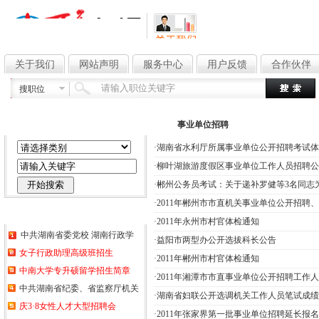
关于我们
网站声明
服务中心
用户反馈
合作伙伴
搜职位
文章搜索
事业单位招聘
·
湖南省水利厅所属事业单位公开招聘考试体
·
柳叶湖旅游度假区事业单位工作人员招聘公
·
郴州公务员考试：关于递补罗健等3名同志
·
2011年郴州市市直机关事业单位公开招聘
热门信息
·
2011年永州市村官体检通知
中共湖南省委党校 湖南行政学
·
益阳市两型办公开选拔科长公告
女子行政助理高级班招生
·
2011年郴州市村官体检通知
中南大学专升硕留学招生简章
·
2011年湘潭市市直事业单位公开招聘工作
中共湖南省纪委、省监察厅机关
·
湖南省妇联公开选调机关工作人员笔试成绩
庆3·8女性人才大型招聘会
·
2011年张家界第一批事业单位招聘延长报