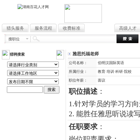
猎头服务
服务流程
收费标准
高薪职位
高级人才
搜职位
雅思托福老师
猎聘搜索
公司名称：
伯明汉国际英语
所属行业：
教育·培训·科研·院校
职位年薪：
面议
职位描述
：
1.针对学员的学习方
2. 能胜任雅思听说
任职要求
：
岗位职责要求：