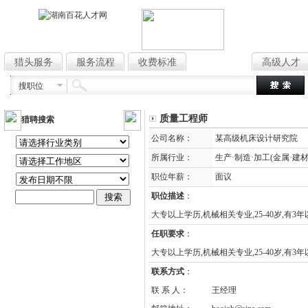
猎头服务
服务流程
收费标准
高薪职位
高级人才
搜职位
质量工程师
猎聘搜索
公司名称：
某高级机床设计研究院
所属行业：
生产·制造·加工(金属·建材
职位年薪：
面议
职位描述
：
大专以上学历,机械相关专业,25-40岁,有
任职要求
：
大专以上学历,机械相关专业,25-40岁,有
联系方式
：
联 系 人：
王经理