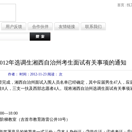
首页
|
找
用户反馈
合作伙伴
友情链接
联系我们
热门搜索
：
文员
行政
销
012年选调生湘西自治州考生面试有关事项的通知
作者： 时间：2012-11-23 阅读：
次
已经完成，湘西自治州面试入围人员名单已经确定，其中应届男生47人，应届
性8人，三支一扶及西部志愿者4人。现将湘西自治州选调生面试有关事项
—18:00
梯教室（吉首市教育路雷公井10号）
签署意见的推荐表一式三份；②本人身份证；③学生证；④准考证；⑤