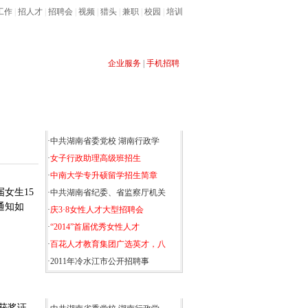
工作
|
招人才
|
招聘会
|
视频
|
猎头
|
兼职
|
校园
|
培训
企业服务
|
手机招聘
售经理
客服
软件
导购员
开发
网站
多媒体
业务
热门信息
·
中共湖南省委党校 湖南行政学
·
女子行政助理高级班招生
·
中南大学专升硕留学招生简章
女生15
·
中共湖南省纪委、省监察厅机关
通知如
·
庆3·8女性人才大型招聘会
·
“2014”首届优秀女性人才
·
百花人才教育集团广选英才，八
·
2011年冷水江市公开招聘事
推荐文章
获奖证