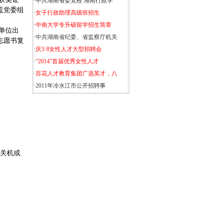
·
中共湖南省委党校 湖南行政学
盖党委组
·
女子行政助理高级班招生
·
中南大学专升硕留学招生简章
单位出
·
中共湖南省纪委、省监察厅机关
志愿书复
·
庆3·8女性人才大型招聘会
·
“2014”首届优秀女性人才
·
百花人才教育集团广选英才，八
·
2011年冷水江市公开招聘事
关机或