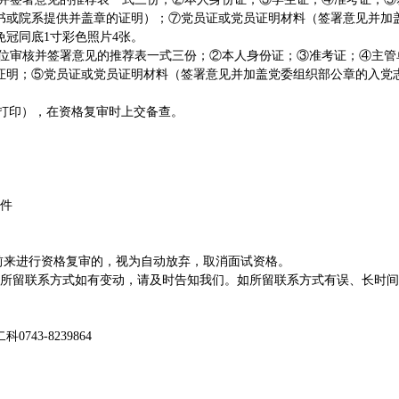
书或院系提供并盖章的证明）；⑦党员证或党员证明材料（签署意见并加
冠同底1寸彩色照片4张。
审核并签署意见的推荐表一式三份；②本人身份证；③准考证；④主管
证明；⑤党员证或党员证明材料（签署意见并加盖党委组织部公章的入党
。
面打印），在资格复审时上交备查。
原件
来进行资格复审的，视为自动放弃，取消面试资格。
所留联系方式如有变动，请及时告知我们。如所留联系方式有误、长时间
3-8239864