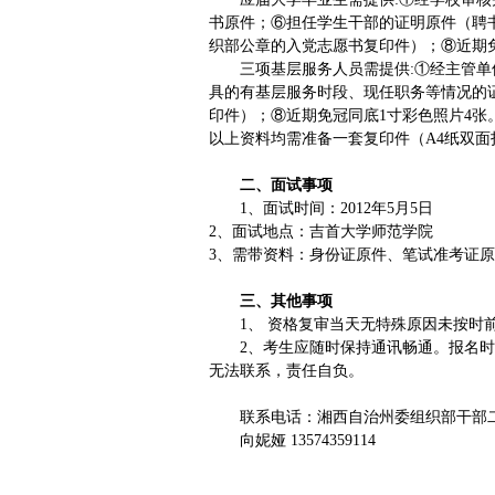
书原件；⑥担任学生干部的证明原件（聘
织部公章的入党志愿书复印件）；⑧近期免
三项基层服务人员需提供:①经主管单位
具的有基层服务时段、现任职务等情况的
印件）；⑧近期免冠同底1寸彩色照片4张
以上资料均需准备一套复印件（A4纸双
二、面试事项
1、面试时间：2012年5月5日
2、面试地点：吉首大学师范学院
3、需带资料：身份证原件、笔试准考证
三、其他事项
1、 资格复审当天无特殊原因未按时前
2、考生应随时保持通讯畅通。报名时
无法联系，责任自负。
联系电话：湘西自治州委组织部干部二科074
向妮娅 13574359114