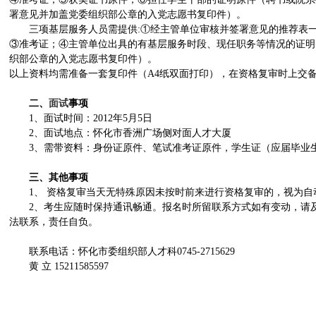
署意见并加盖党委组织部公章的入党志愿书复印件）。
三项基层服务人员需提供:①经主管单位审核并签署意见的推荐表一
③准考证；④主管单位出具的有基层服务时段、现任职务等情况的证明
织部公章的入党志愿书复印件）。
以上资料均需准备一套复印件（A4纸双面打印），在资格复审时上交
二、
面试
事项
1、面试时间：2012年5月5日
2、面试地点：怀化市香洲广场侧对面人才大厦
3、需带资料：身份证原件、笔试准考证原件，学生证（应届毕业
三、其他事项
1、 资格复审当天无特殊原因未按时前来进行资格复审的，视为自
2、考生应随时保持通讯畅通。报名时所留联系方式如有变动，请及
法联系，责任自负。
联系电话：怀化市委组织部人才科0745-2715629
黄 立 15211585597
中共怀化市委
2012年4月