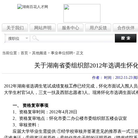
关于我们
网站声明
服务中心
用户反馈
合作伙伴
搜职位
当前位置：
首页
> 其他频道 >
事业单位招聘
> 正文
关于湖南省委组织部2012年选调生怀
作者： 时间：2012-11-23 
2012年湖南省选调生笔试成绩复核
工作
已经完成，怀化市面试入围人员
大学生村官54人，三支一扶及西部志愿者3人。现将怀化市选调生面试
一、 资格复审事项
1、资格复审时间：2012年4月28日
2、资格复审地点：怀化市委二办公楼市委组织部五楼会议室
3、审核资料：
应届大学毕业生需提供:①经学校审核并签署意见的推荐表一式三份(
④准考证；⑤获奖证书原件；⑥担任学生干部的证明原件（聘书或院系